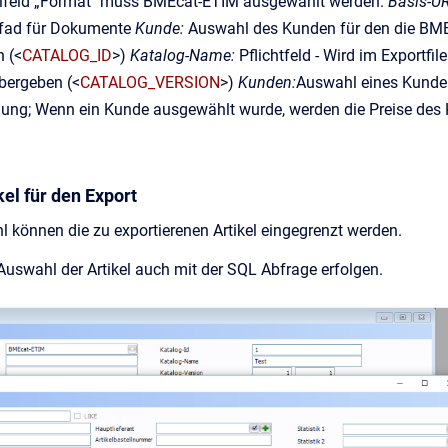
feld „Format" muss BMEcat-ETIM ausgewählt werden.
Basis-UR
Pfad für Dokumente
Kunde:
Auswahl des Kunden für den die BMEc
n (<
CATALOG_ID
>)
Katalog-Name:
Pflichtfeld - Wird im Exportfil
übergeben (<
CATALOG_VERSION
>)
Kunden:
Auswahl eines Kunden,
hnung; Wenn ein Kunde ausgewählt wurde, werden die Preise des
el für den Export
hl können die zu exportierenen Artikel eingegrenzt werden.
 Auswahl der Artikel auch mit der SQL Abfrage erfolgen.