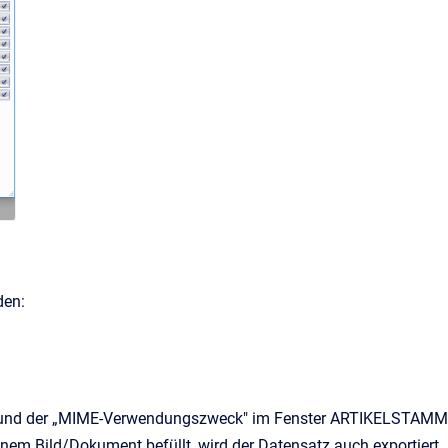
den:
g" und der „MIME-Verwendungszweck" im Fenster ARTIKELSTAMM
nem Bild/Dokument befüllt, wird der Datensatz auch exportiert.