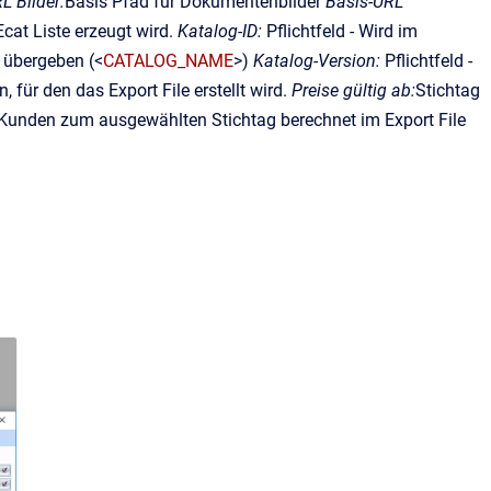
L Bilder:
Basis Pfad für Dokumentenbilder
Basis-URL
at Liste erzeugt wird.
Katalog-ID:
Pflichtfeld - Wird im
e übergeben (<
CATALOG_NAME
>)
Katalog-Version:
Pflichtfeld -
 für den das Export File erstellt wird.
Preise gültig ab:
Stichtag
 Kunden zum ausgewählten Stichtag berechnet im Export File