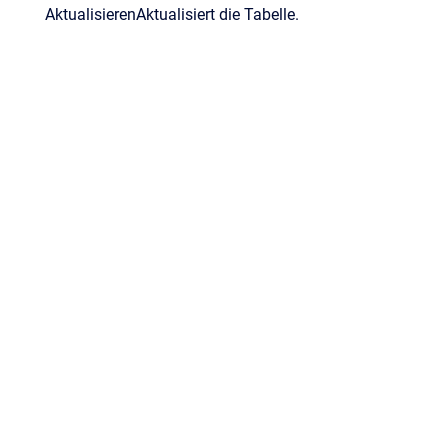
Aktualisieren
Aktualisiert die Tabelle.
t
&
Atlassian Confluence