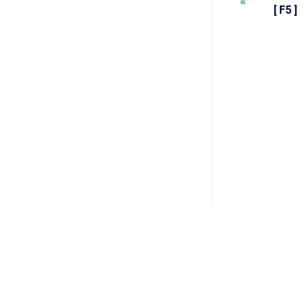
[ F5 ]
Copyright © 2026 Iptor Austria Gmbh
•
Powered by
Scroll Viewpor