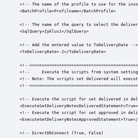
  <!-- The name of the profile to use for the invo
  <BatchProfile>Profilname</BatchProfile>

  <!-- The name of the query to select the deliver
  <SqlQuery>Zyklus1</SqlQuery>

  <!-- Add the entered value to ToDeliveryDate -->

  <ToDeliveryDate>-2</ToDeliveryDate>

  <!--============================================
  <!--     Execute the scripts from system setting
  <!-- Note: The scripts set delivered will execut
  <!--============================================
  <!-- Execute the script for set delivered in del
  <ExecuteSetDeliveryNotesDeliveredStatement>True<
  <!-- Execute the script for set approved in deli
  <ExecuteSetDeliveryNotesApprovedStatement>True</
  <!-- DirectDbConnect (True, False) 
