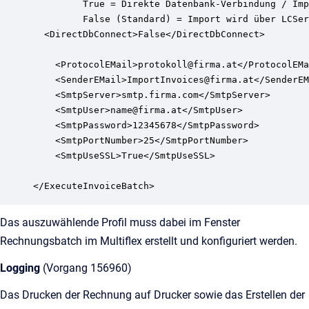
         True = Direkte Datenbank-Verbindung / Imp
         False (Standard) = Import wird über LCSer
  <DirectDbConnect>False</DirectDbConnect>

    <ProtocolEMail>protokoll@firma.at</ProtocolEMa
    <SenderEMail>ImportInvoices@firma.at</SenderEM
    <SmtpServer>smtp.firma.com</SmtpServer>

    <SmtpUser>name@firma.at</SmtpUser>

    <SmtpPassword>12345678</SmtpPassword>

    <SmtpPortNumber>25</SmtpPortNumber>

    <SmtpUseSSL>True</SmtpUseSSL>

</ExecuteInvoiceBatch>
Das auszuwählende Profil muss dabei im Fenster
Rechnungsbatch im Multiflex erstellt und konfiguriert werden.
Logging
(Vorgang 156960)
Das Drucken der Rechnung auf Drucker sowie das Erstellen der