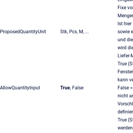
Fixe v
Mengen
Ist hie
ProposedQuantityUnit
Stk, Pcs, M, ...
sowie 
und die
wird di
Liefer-
True (
Fenster
kann v
AllowQuantityInput
True
, False
False 
nicht a
Vorsch
definie
True (
werden 