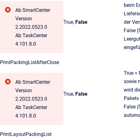
beim Er
Ab SmartCenter
Liefers
Version
True,
False
der Ve
2.2022.0523.0
False (
Ab TaskCenter
Leergut
4.101.8.0
eingef
PrintPackingListAfterClose
True =
sowie n
Ab SmartCenter
wird di
Version
True,
False
Pakets
2.2022.0523.0
False (
Ab TaskCenter
automat
4.101.8.0
PrintLayoutPackingList