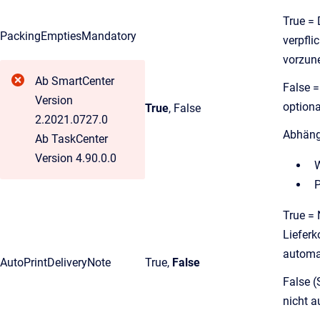
True = 
PackingEmptiesMandatory
verpfli
vorzu
Ab SmartCenter
False =
Version
option
True
, False
2.2021.0727.0
Abhäng
Ab TaskCenter
Version 4.90.0.0
True =
Lieferk
automa
AutoPrintDeliveryNote
True,
False
False (
nicht a