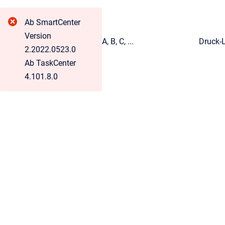
Ab SmartCenter
Version
A, B, C, ...
Druck-L
2.2022.0523.0
Ab TaskCenter
4.101.8.0