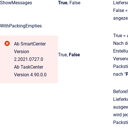
ShowMessages
True
, False
Liefers
False =
angeze
WithPackingEmpties
True = 
Nach de
Ab SmartCenter
Erstell
Version
True,
False
Versend
2.2021.0727.0
Packstü
Ab TaskCenter
nach "
Version 4.90.0.0
BeforeS
Lieferk
ausgewä
wird je
Packstü