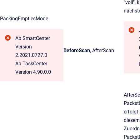
"voll",
nächst
PackingEmptiesMode
Ab SmartCenter
Version
BeforeScan
, AfterScan
2.2021.0727.0
Ab TaskCenter
Version 4.90.0.0
AfterSc
Packstü
erfolgt
diesem 
Zuordnu
Packst