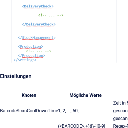
Einstellungen
Knoten
Mögliche Werte
Zeit in
BarcodeScanCoolDownTime
1, 2, ..., 60, ...
gescan
gescan
(<BARCODE>.+)([\-][0-9]
Regex-P