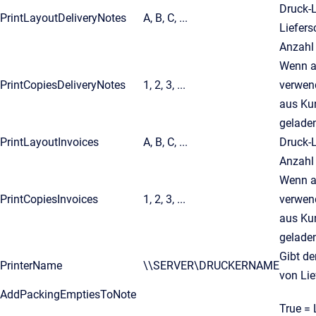
Druck-
PrintLayoutDeliveryNotes
A, B, C, ...
Liefer
Anzahl 
Wenn a
PrintCopiesDeliveryNotes
1, 2, 3, ...
verwend
aus Kun
gelade
PrintLayoutInvoices
A, B, C, ...
Druck-
Anzahl
Wenn a
PrintCopiesInvoices
1, 2, 3, ...
verwend
aus Kun
gelade
Gibt d
PrinterName
\\SERVER\DRUCKERNAME
von Li
AddPackingEmptiesToNote
True = 