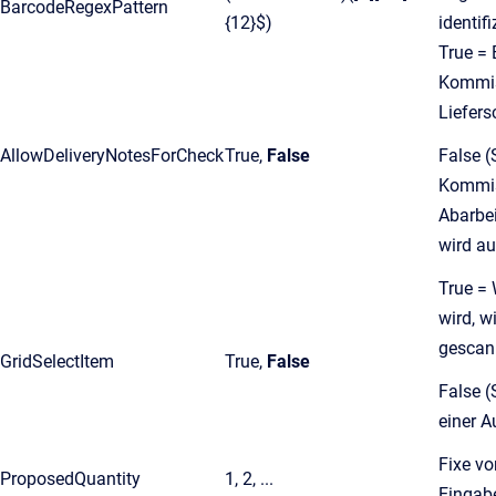
BarcodeRegexPattern
{12}$)
identif
True = 
Kommis
Liefers
AllowDeliveryNotesForCheck
True,
False
False (
Kommis
Abarbei
wird au
True = 
wird, wi
gescan
GridSelectItem
True,
False
False (
einer A
Fixe v
ProposedQuantity
1, 2, ...
Eingab