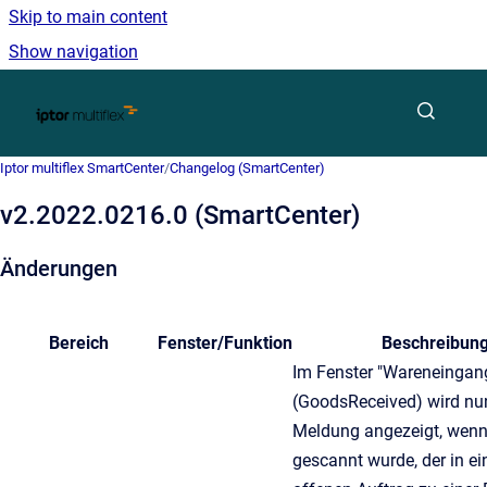
Skip to main content
Show navigation
Go to homepage
Iptor multiflex SmartCenter
/
Changelog (SmartCenter)
v2.2022.0216.0 (SmartCenter)
Änderungen
Bereich
Fenster/Funktion
Beschreibun
Im Fenster "Wareneingan
(GoodsReceived) wird nu
Meldung angezeigt, wenn 
gescannt wurde, der in e