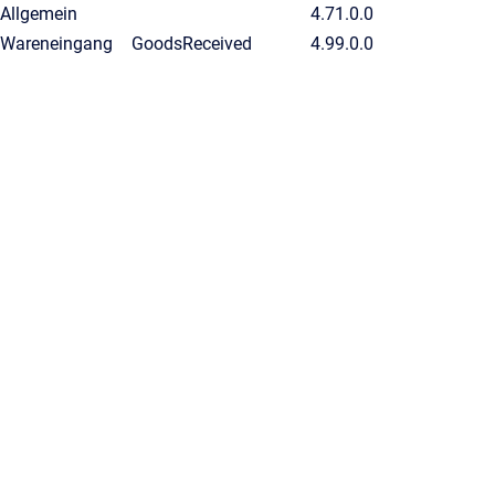
Allgemein
4.71.0.0
Wareneingang
GoodsReceived
4.99.0.0