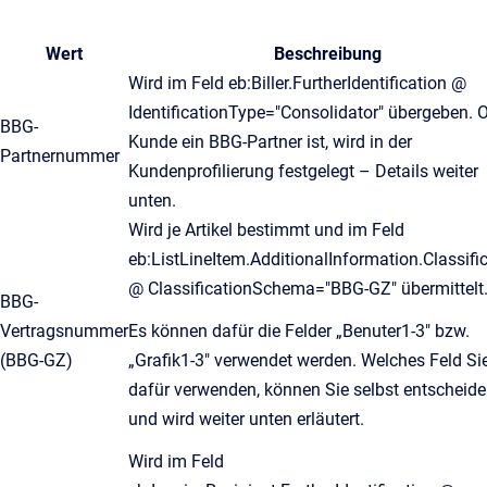
Wert
Beschreibung
Wird im Feld eb:Biller.FurtherIdentification @
IdentificationType="Consolidator" übergeben. 
BBG-
Kunde ein BBG-Partner ist, wird in der
Partnernummer
Kundenprofilierung festgelegt – Details weiter
unten.
Wird je Artikel bestimmt und im Feld
eb:ListLineItem.AdditionalInformation.Classifi
@ ClassificationSchema="BBG-GZ" übermittelt
BBG-
Vertragsnummer
Es können dafür die Felder „Benuter1-3" bzw.
(BBG-GZ)
„Grafik1-3" verwendet werden. Welches Feld Si
dafür verwenden, können Sie selbst entscheid
und wird weiter unten erläutert.
Wird im Feld