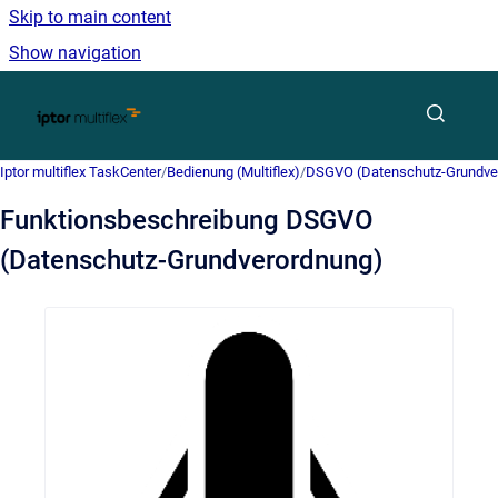
Skip to main content
Show navigation
Go to homepage
Iptor multiflex TaskCenter
/
Bedienung (Multiflex)
/
DSGVO (Datenschutz-Grundve
Funktionsbeschreibung DSGVO
(Datenschutz-Grundverordnung)